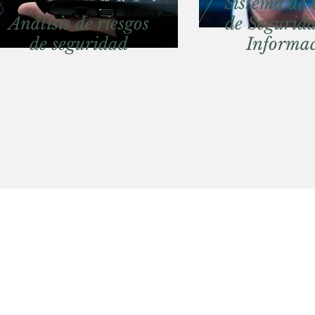
Sistema de 
Análisis de riesgos
de Segurida
de seguridad
Informa
Contáctenos