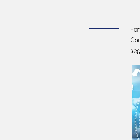
For
Com
seg