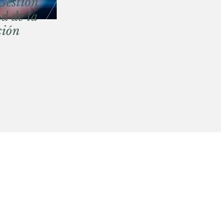
Gestión
d de la
ción